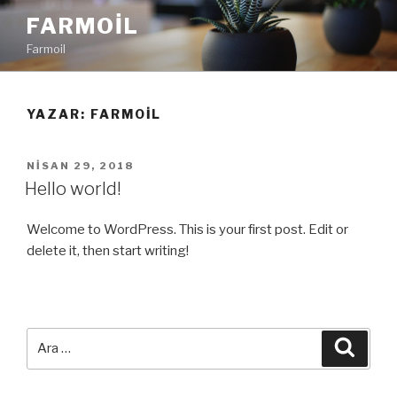
İçeriğe
FARMOIL
geç
Farmoil
YAZAR:
FARMOIL
YAYIM
NISAN 29, 2018
TARIHI
Hello world!
Welcome to WordPress. This is your first post. Edit or
delete it, then start writing!
Ara:
Ara